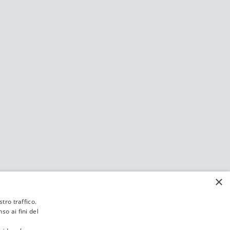
×
tro traffico.
o ai fini del