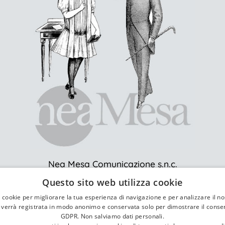
Nea Mesa Comunicazione s.n.c.
Via Goffredo Casalis, 5 - 10143 Torino
Questo sito web utilizza cookie
Tel. +39 011.0341314 |
info[@]neamesa.it
i cookie per migliorare la tua esperienza di navigazione e per analizzare il nos
p.iva: 10397540013 | rea: TO - 1129913
a verrà registrata in modo anonimo e conservata solo per dimostrare il consens
GDPR. Non salviamo dati personali.