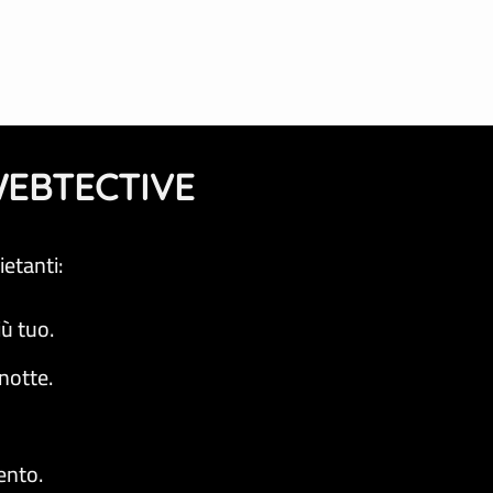
 WEBTECTIVE
etanti:
iù tuo.
notte.
ento.