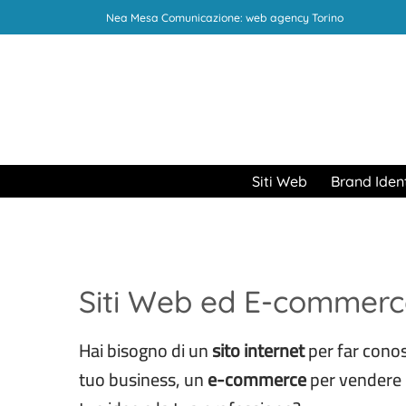
Salta
Nea Mesa Comunicazione: web agency Torino
ai
contenuti
Siti Web
Brand Iden
Siti Web ed E-commerc
Hai bisogno di un
sito internet
per far conosc
tuo business, un
e-commerce
per vendere i